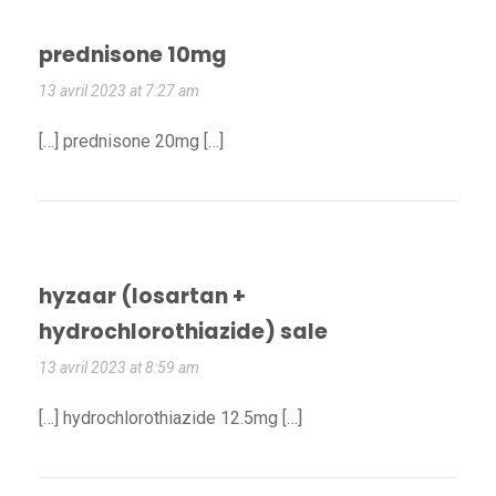
prednisone 10mg
13 avril 2023 at 7:27 am
[…] prednisone 20mg […]
hyzaar (losartan +
hydrochlorothiazide) sale
13 avril 2023 at 8:59 am
[…] hydrochlorothiazide 12.5mg […]