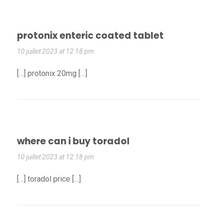
protonix enteric coated tablet
10 juillet 2023 at 12:18 pm
[…] protonix 20mg […]
where can i buy toradol
10 juillet 2023 at 12:18 pm
[…] toradol price […]