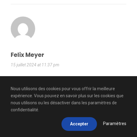
Felix Meyer
15 juillet 2024 at 11:37 pm
You absolutely know how to keep your readers
interest with your witty thoughts on that topic. I was
Nous utilisons des cookies pour vous offrir la meilleure
looking for additional resources, and I am glad I came
expérience. Vous pouvez en savoir plus sur les cookies que
nous utilisons ou les désactiver dans les paramètres de
across your site. Feel free to check my website
confidentialité.
Webemail24
about Vintage/Antiques.
Paramètres
Accepter