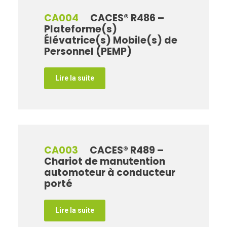
CA004
CACES® R486 –
Plateforme(s)
Élévatrice(s) Mobile(s) de
Personnel (PEMP)
Lire la suite
CA003
CACES® R489 –
Chariot de manutention
automoteur à conducteur
porté
Lire la suite