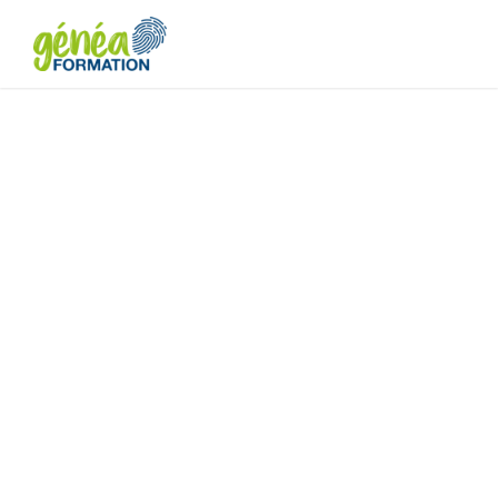
Préparation à
l’examen AIPR –
Encadrant
(formation +
test)